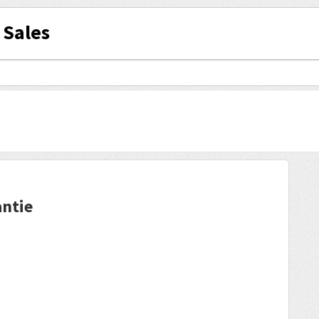
 Sales
antie