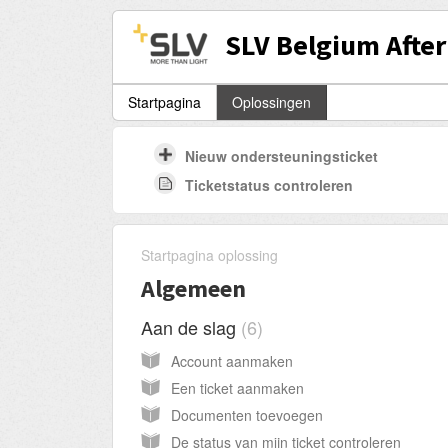
SLV Belgium After
Startpagina
Oplossingen
Nieuw ondersteuningsticket
Ticketstatus controleren
Startpagina oplossing
Algemeen
Aan de slag
6
Account aanmaken
Een ticket aanmaken
Documenten toevoegen
De status van mijn ticket controleren